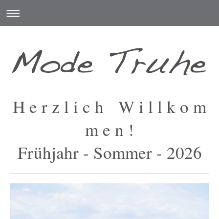
H e r z l i c h W i l l k o m
m e n !
Frühjahr - Sommer - 2026