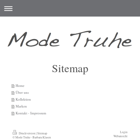
Sitemap
Home
Über uns
Kollektion
Marken
Kontakt - Impressum
Login
Druckversion
|
Sitemap
Webansicht
© Mode Truhe - Barbara Klasen